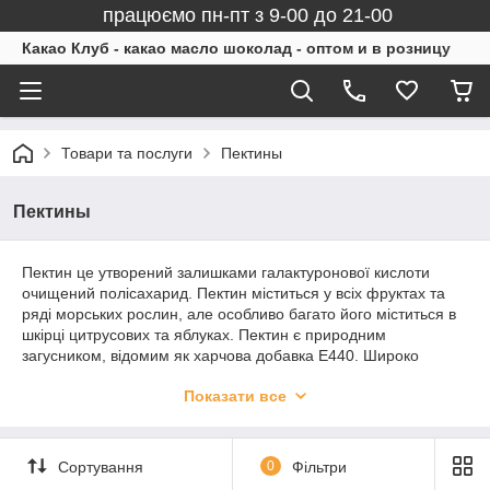
працюємо пн-пт з 9-00 до 21-00
Какао Клуб - какао масло шоколад - оптом и в розницу
Товари та послуги
Пектины
Пектины
Пектин це утворений залишками галактуронової кислоти
очищений полісахарид. Пектин міститься у всіх фруктах та
ряді морських рослин, але особливо багато його міститься в
шкірці цитрусових та яблуках. Пектин є природним
загусником, відомим як харчова добавка Е440. Широко
застосовується у кулінарії, косметології та медицині.
У
Показати все
кулінарії пектин застосовується як загусник при виробництві
цукерок, морозива, фруктових начинок, желе, мармеладу,
зефіру, пастили, конфітюрів та джемів.
Пектин не
засвоюється травною системою, будучи природним
Сортування
0
Фільтри
ентеросорбентом. Він сорбує жири та жовчні кислоти у