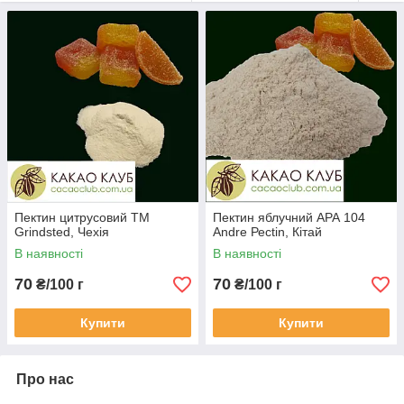
тонкому кишечнику, захищає оболонку шлунково-кишкового
тракту, знижує рівень холестерину в крові, сприяє
налагодженню правильного обміну речовин, сприяючи
виробленню вітамінів та прискорюючи метаболізм. Ці корисні
властивості пектину використовують у медицині, вводячи його
до складу ліків від запорів та діареї, а також у БАДи,
використовуючи сорбентні властивості пектину, що сприяють
виведенню з організму важких металів та токсинів. Добова
норма споживання пектину -15г.
Пектин цитрусовий ТМ
Пектин яблучний АРА 104
Grindsted, Чехія
Andre Реctin, Кітай
В наявності
В наявності
70
70
₴/100 г
₴/100 г
Купити
Купити
Про нас