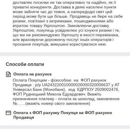
доставляє посилки не так оперативно та надійно, як її 
приватні конкуренти. Доставка в деякі населені пункти 
може зайняти час до тижня, а напередодні свят цей 
період може бути ще більше. Продавець не бере на себе 
ризики, пов'язані з затримками, пошкодженнями або 
втратою товару Укрпоштою. Замовляючи доставку 
Укрпоштою, покупець усвідомлює усі існуючі ризики і те, 
що ми не рекомендуємо Укрпошту в якості перевізника, 
але враховуючи дорожнечу послуг іншіх операторів і 
прохання покупців, вимушені користуватися нею.
Способи оплати
Оплата на рахунок
Оплата Покупцем - фізособою  на  ФОП рахунок 
Продавця : р/р UA243220010000026000320006637 у АТ 
Універсал Банк (Монобанк),  код  ЕДРПОУ 2509002476, 
ФОП Рудницький Микола Едуардович. Вкажіть 
призначення платежу - оплата за шоколад, замовлення 
№.......(вкажіть номер свого замовлення)
Оплата з ФОП рахунку Покупця на ФОП рахунок
Продавця