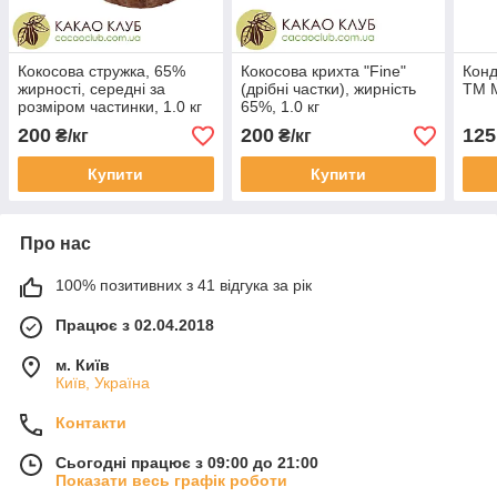
Кокосова стружка, 65%
Кокосова крихта "Fine"
Конд
жирності, середні за
(дрібні частки), жирність
ТМ М
розміром частинки, 1.0 кг
65%, 1.0 кг
200
200
125
₴/кг
₴/кг
Купити
Купити
Про нас
100% позитивних з 41 відгука за рік
Працює з 02.04.2018
м. Київ
Київ, Україна
Контакти
Сьогодні працює з 09:00 до 21:00
Показати весь графік роботи