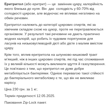
Еритритол
(або еритрит) — це замінник цукру, калорійність
якого близька до нуля. Він дає солодкість у 60-70% від
солодкості цукрози, але водночас не впливає негативно на
обмін речовин.
Еритритол належить до категорії цукрових спиртів, які за
хімічним складом схожі на цукор, проте не перетравлюються
організмом. У результаті такі речовини не дають практично
жодних калорій, що робить їх чудовим порятунком для
ласунів на низьковуглеводній дієті або дієте з малим вмістом
цукру.
Крім того, вплив еритритола на шлунково-кишковий тракт
м'якший, ніж в інших цукрових спиртів, які під час споживання
їх у великій кількості можуть викликати здуття й газоутворення.
Це пов'язано з тим, що еритритол не дуже добре
метабілізується бактеріями. Однією перевагою такої стійкості
до бактеріального метаболізму є те, що він не викликає
карієсу.
Ціна 230 грн. за 1 кг;
Термін придатності 12.05.2025.
Паковання Zip-Lock пакет.