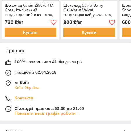
Шоколад білий 29.8% ТМ
Шоколад білий Barry
Шок
Crea, італійський
Callebaut Velvet
Scho
кондитерський в калетах,
кондитерський у калетах,
конд
1 кг
1 кг, Бельгія
730
800
600
₴/кг
₴/кг
Купити
Купити
Про нас
100% позитивних з 41 відгука за рік
Працює з 02.04.2018
м. Київ
Київ, Україна
Контакти
Сьогодні працює з 09:00 до 21:00
Показати весь графік роботи