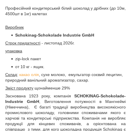
Професійний кондитерський білий шоколад у дрібних (до 10м,
4500шт в 1кг) калетах
Виробник
Schokinag-Schokolade Industrie GmbH
Строк придатності
- листопад 2026г.
упаковка
zip-lock пакет
от 10 кг - ящик.
Склад
:
какао олія
, сухе молоко, емульгатор соєвий лецитин,
природний ванільний ароматизатор, сахар.
Зміст продукту
щонайменше 29%
Заснована 1923 року, компанія
SCHOKINAG-Schokolade-
Industrie GmbH
, Виготовлення потужності в Мангнеймі
(Німеччина),
Є багаті традиції виробництва високоякісного
промислового шоколаду, головними споживачами якого є
харчові та кондитерські підприємства. Компанія не виробляє
продукції для кінцевих споживачів, а орієнтована на
співпрацю
з тими, для кого шоколадна продукція S
c
hokinag є