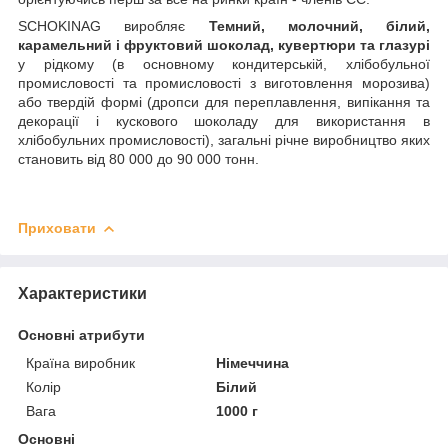
SCHOKINAG виробляє
Темний, молочний, білий,
карамельний і фруктовий шоколад, кувертюри та глазурі
у рідкому (в основному кондитерській, хлібобульної
промисловості та промисловості з виготовлення морозива)
або твердій формі (дропси для переплавлення, випікання та
декорації і кускового шоколаду для використання в
хлібобульних промисловості), загальні річне виробництво яких
становить від 80 000 до 90 000 тонн.
Приховати
Характеристики
Основні атрибути
Країна виробник
Німеччина
Колір
Білий
Вага
1000 г
Основні