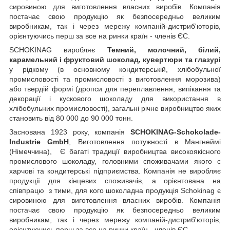
сировиною для виготовлення власних виробів. Компанія
постачає свою продукцію як безпосередньо великим
виробникам, так і через мережу компаній-дистриб'юторів,
орієнтуючись перш за все на ринки країн - членів ЄС.
SCHOKINAG виробляє
Темний, молочний, білий,
карамельний і фруктовий шоколад, кувертюри та глазурі
у рідкому (в основному кондитерській, хлібобульної
промисловості та промисловості з виготовлення морозива)
або твердій формі (дропси для переплавлення, випікання та
декорації і кускового шоколаду для використання в
хлібобульних промисловості), загальні річне виробництво яких
становить від 80 000 до 90 000 тонн.
Заснована 1923 року, компанія
SCHOKINAG-Schokolade-
Industrie GmbH
, Виготовлення потужності в Мангнеймі
(Німеччина),
Є багаті традиції виробництва високоякісного
промислового шоколаду, головними споживачами якого є
харчові та кондитерські підприємства. Компанія не виробляє
продукції для кінцевих споживачів, а орієнтована на
співпрацю
з тими, для кого шоколадна продукція S
c
hokinag є
сировиною для виготовлення власних виробів. Компанія
постачає свою продукцію як безпосередньо великим
виробникам, так і через мережу компаній-дистриб'юторів,
орієнтуючись перш за все на ринки країн - членів ЄС.