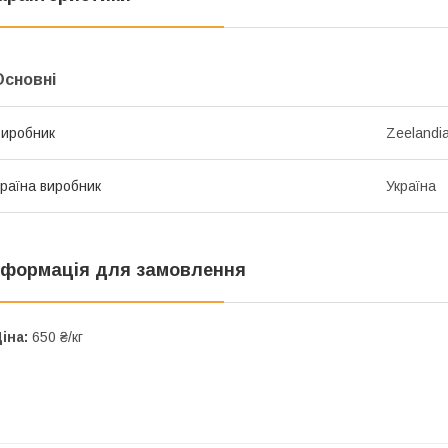
Основні
иробник
Zeelandi
раїна виробник
Україна
нформація для замовлення
іна:
650 ₴/кг