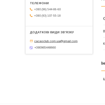
+380 (96) 544-86-60
+380 (93) 107-55-18
В
cacaoclub.com.ua@gmail.com
К
+380965448660
І
Ц