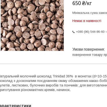
650 ₴/кг
Мінімальна сума замов
Немає в наявності
+380 (96) 544-86-60
повернення товару п
атуральний молочний шоколад Trinidad 36%
в монетах (
d
=10-15
околад з досконалим поєднанням смаку обсмажених какао-бобі
улетів, листкових, булочних виробів та пончиків; для виготовлення 
риготування різноманітних кремів, начинок.
арактеристики