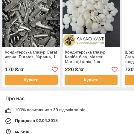
Кондитерська глазур Carat
Кондитерська глазур
Шоко
чорна, Puratos, Україна, 1
Карібе біла, Master
Crea
кг
Martini, Італія, 1 кг
конд
1 кг
170
220
730
₴/кг
₴/кг
Купити
Купити
Про нас
100% позитивних з 39 відгуків за рік
Працює з 02.04.2018
м. Київ