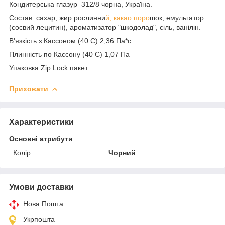
Кондитерська глазур 312/8 чорна, Україна.
Состав: сахар, жир рослинни
й, какао поро
шок, емульгатор
(соєвий лецитин), ароматизатор "шкодолад", сіль, ванілін.
В'язкість з Кассоном (40 С) 2,36 Па*с
Плинність по Кассону (40 С) 1,07 Па
Упаковка Zip Lock пакет.
Приховати
Характеристики
Основні атрибути
Колір
Чорний
Умови доставки
Нова Пошта
Укрпошта